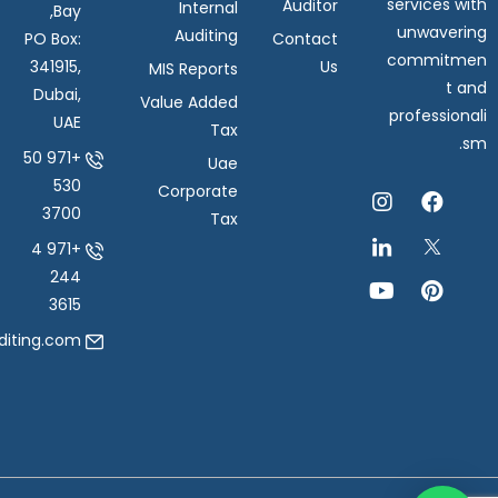
services with
Auditor
Internal
Bay,
unwavering
Auditing
PO Box:
Contact
commitmen
341915,
Us
MIS Reports
t and
Dubai,
Value Added
professionali
UAE
Tax
sm.
+971 50
Uae
530
Corporate
3700
Tax
+971 4
244
3615
iting.com